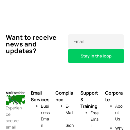
Want to receive
Email
news and
updates?
Email
Complia
Support
Corpora
Services
nce
&
te
Training
Busi
E-
Abo
Experien
ness
Mail
ut
Free
ce
Ema
-
Us
Ema
secure
il
Sich
il
email
Why