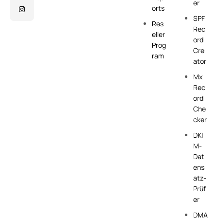
er
orts
SPF
Res
Rec
eller
ord
Prog
Cre
ram
ator
Mx
Rec
ord
Che
cker
DKI
M-
Dat
ens
atz-
Prüf
er
DMA