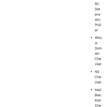
RC
Dat
ens
atz-
Prüf
er
Who
is
Dom
ain
Che
cker
NS
Che
cker
Mail
Blac
klist
Che