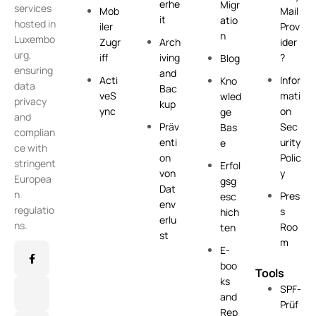
erhe
Migr
services
Mob
Mail
it
atio
hosted in
iler
Prov
n
Luxembo
Zugr
Arch
ider
urg,
iff
iving
?
Blog
ensuring
and
Acti
Infor
Kno
data
Bac
veS
mati
wled
privacy
kup
ync
on
ge
and
Präv
Sec
Bas
complian
enti
urity
e
ce with
on
Polic
stringent
Erfol
von
y
Europea
gsg
Dat
n
Pres
esc
env
regulatio
s
hich
erlu
ns.
Roo
ten
st
m
E-
boo
Tools
ks
SPF-
and
Prüf
Rep