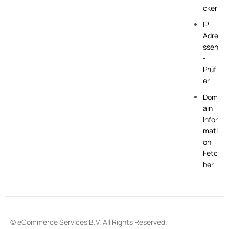
cker
IP-
Adre
ssen
-
Prüf
er
Dom
ain
Infor
mati
on
Fetc
her
© eCommerce Services B.V. All Rights Reserved.