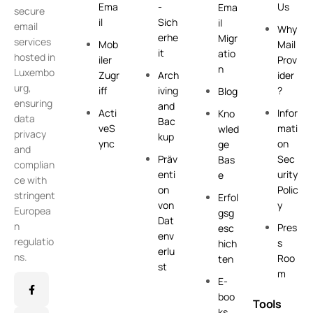
Ema
-
Us
Ema
secure
il
Sich
il
email
Why
erhe
Migr
services
Mob
Mail
it
atio
hosted in
iler
Prov
n
Luxembo
Zugr
Arch
ider
urg,
iff
iving
?
Blog
ensuring
and
Acti
Infor
Kno
data
Bac
veS
mati
wled
privacy
kup
ync
on
ge
and
Präv
Sec
Bas
complian
enti
urity
e
ce with
on
Polic
stringent
Erfol
von
y
Europea
gsg
Dat
n
Pres
esc
env
regulatio
s
hich
erlu
ns.
Roo
ten
st
m
E-
boo
Tools
ks