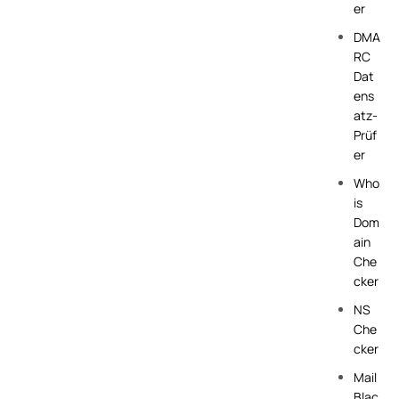
er
DMA
RC
Dat
ens
atz-
Prüf
er
Who
is
Dom
ain
Che
cker
NS
Che
cker
Mail
Blac