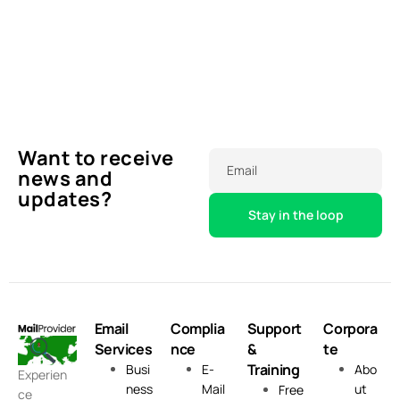
Backup-
Anleitung
worauf
Funktionen
für eine
Sie bei
Mehr lesen
reibungslose
Ihrem E-
Migration.
Mail-
Anbieter
Mehr lesen
achten
sollten
Want to receive
Mehr lesen
Email
news and
updates?
Email
Complia
Support
Corpora
Services
nce
&
te
Training
Busi
E-
Abo
Experien
ness
Mail
ut
Free
ce