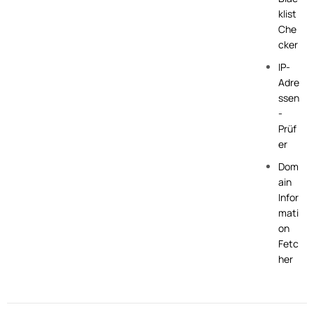
klist
Che
cker
IP-
Adre
ssen
-
Prüf
er
Dom
ain
Infor
mati
on
Fetc
her