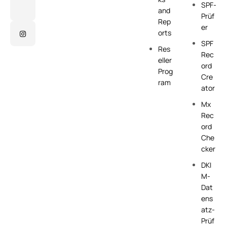
SPF-
and
Prüf
Rep
er
orts
SPF
Res
Rec
eller
ord
Prog
Cre
ram
ator
Mx
Rec
ord
Che
cker
DKI
M-
Dat
ens
atz-
Prüf