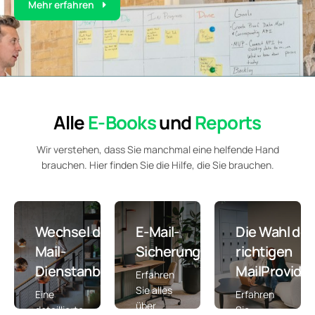
Mehr erfahren
Alle
E-Books
und
Reports
Wir verstehen, dass Sie manchmal eine helfende Hand
brauchen. Hier finden Sie die Hilfe, die Sie brauchen.
Wechsel des E-
E-Mail-
Die Wahl de
Mail-
Sicherung
richtigen
Dienstanbieters
MailProvide
Erfahren
Sie alles
Eine
Erfahren
über
detaillierte
Sie,