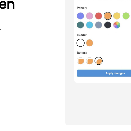
nen
e