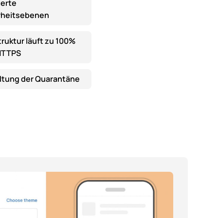
terte
rheitsebenen
truktur läuft zu 100%
HTTPS
ltung der Quarantäne