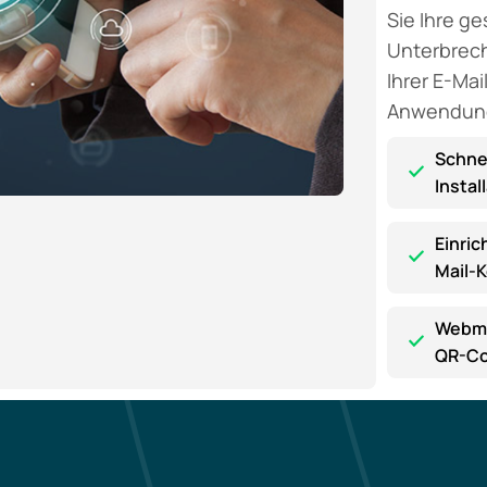
Sie Ihre g
Unterbrech
Ihrer E-Ma
Anwendun
Schnel
Instal
Einric
Mail-K
Webma
QR-C