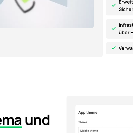
Erwei
Siche
Infras
über 
Verwa
ema
und