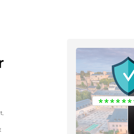
r
t,
t