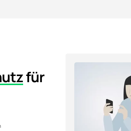
hutz
für
n