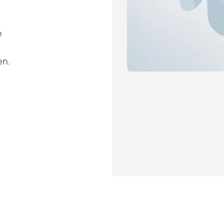
e
en.