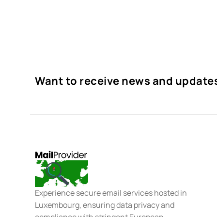
Want to receive news and update
Experience secure email services hosted in
Luxembourg, ensuring data privacy and
compliance with stringent European