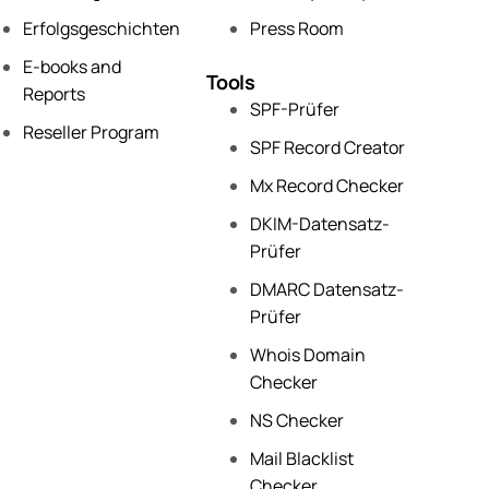
Erfolgsgeschichten
Press Room
E-books and
Tools
Reports
SPF-Prüfer
Reseller Program
SPF Record Creator
Mx Record Checker
DKIM-Datensatz-
Prüfer
DMARC Datensatz-
Prüfer
Whois Domain
Checker
NS Checker
Mail Blacklist
Checker