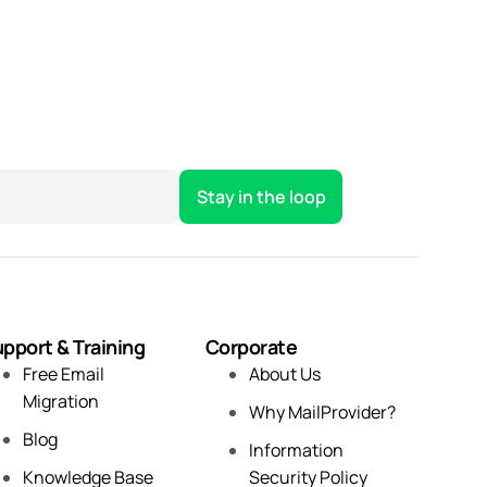
pport & Training
Corporate
Free Email
About Us
Migration
Why MailProvider?
Blog
Information
Knowledge Base
Security Policy