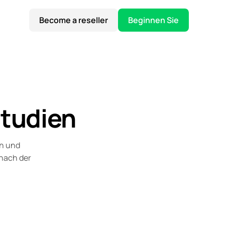
Become a reseller
Beginnen Sie
studien
en und
 nach der