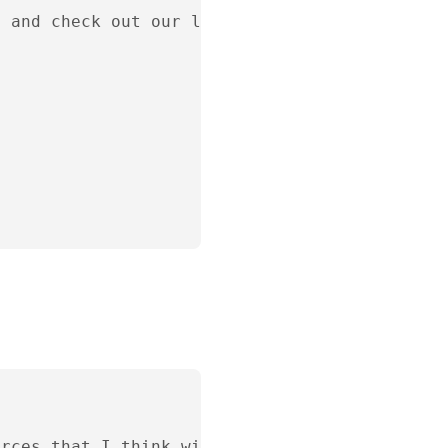
 and check out our latest blog posts [insert 
rces that I think will help you with [specifi