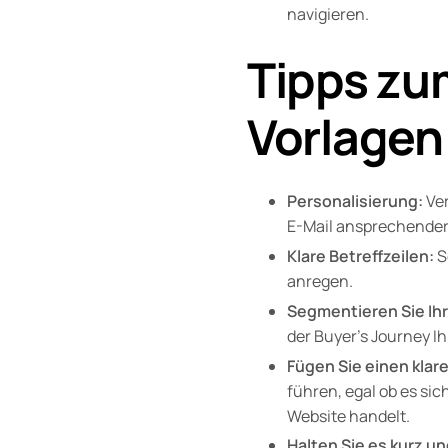
navigieren.
Tipps zum
Vorlagen
Personalisierung:
Ver
E-Mail ansprechender 
Klare Betreffzeilen:
S
anregen.
Segmentieren Sie Ihr
der Buyer’s Journey I
Fügen Sie einen klar
führen, egal ob es si
Website handelt.
Halten Sie es kurz u