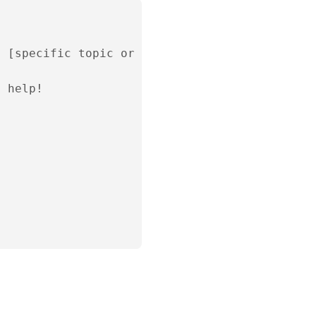
 [specific topic or offer]. Have you had a ch
 help!
