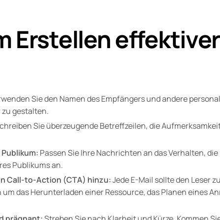
 Erstellen effektiver
wenden Sie den Namen des Empfängers und andere personali
zu gestalten.
chreiben Sie überzeugende Betreffzeilen, die Aufmerksamkei
 Publikum:
Passen Sie Ihre Nachrichten an das Verhalten, die
hres Publikums an.
en Call-to-Action (CTA) hinzu:
Jede E-Mail sollte den Leser 
ch um das Herunterladen einer Ressource, das Planen eines An
nd prägnant:
Streben Sie nach Klarheit und Kürze. Kommen Sie