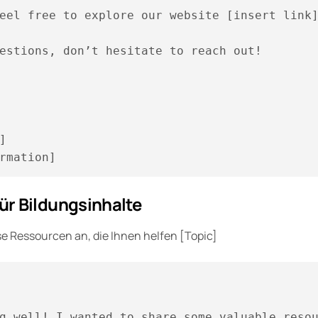
eel free to explore our website [insert link]
estions, don’t hesitate to reach out!

]  

für Bildungsinhalte
e Ressourcen an, die Ihnen helfen [Topic]
g well! I wanted to share some valuable resou