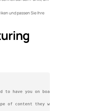
iken und passen Sie Ihre
turing
d to have you on board. 

pe of content they will receive, e.g., newsle