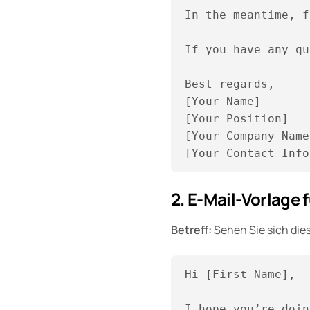
In the meantime, f
If you have any qu
Best regards,  

[Your Name]  

[Your Position]  

[Your Company Name
2. E-Mail-Vorlage 
Betreff:
Sehen Sie sich dies
Hi [First Name],

I hope you’re doin