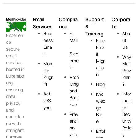
Email
Complia
Support
Corpora
Services
nce
&
te
Training
Busi
E-
Abo
Experien
ness
Mail
ut
Free
ce
Ema
-
Us
Ema
secure
il
Sich
il
email
Why
erhe
Migr
services
Mob
Mail
it
atio
hosted in
iler
Prov
n
Luxembo
Zugr
Arch
ider
urg,
iff
iving
?
Blog
ensuring
and
Acti
Infor
Kno
data
Bac
veS
mati
wled
privacy
kup
ync
on
ge
and
Präv
Sec
Bas
complian
enti
urity
e
ce with
on
Polic
stringent
Erfol
von
y
Europea
gsg