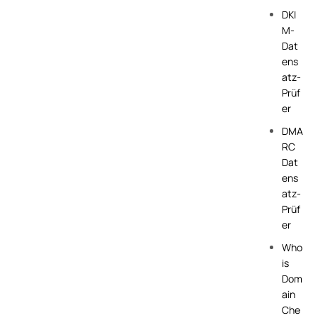
DKI
M-
Dat
ens
atz-
Prüf
er
DMA
RC
Dat
ens
atz-
Prüf
er
Who
is
Dom
ain
Che