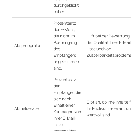
durchgeklickt
haben.
Prozentsatz
der E-Mails,
die nicht im
Hilft bei der Bewertung
Posteingang
der Qualität Ihrer E-Mail
Absprungrate
des
Liste und von
Empfängers
Zustellbarkeitsproblem
angekommen
sind.
Prozentsatz
der
Empfänger, die
sich nach
Gibt an, ob Ihre Inhalte 
Erhalt einer
Abmelderate
Ihr Publikum relevant u
Kampagne von
wertvoll sind.
Ihrer E-Mail-
Liste
abgemeldet