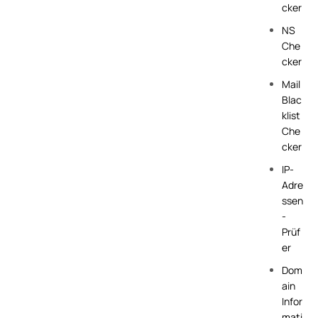
cker
NS
Che
cker
Mail
Blac
klist
Che
cker
IP-
Adre
ssen
-
Prüf
er
Dom
ain
Infor
mati