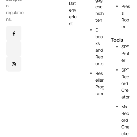
Dat
n
Pres
esc
env
regulatio
s
hich
erlu
ns.
Roo
ten
st
m
E-
boo
Tools
ks
SPF-
and
Prüf
Rep
er
orts
SPF
Res
Rec
eller
ord
Prog
Cre
ram
ator
Mx
Rec
ord
Che
cker