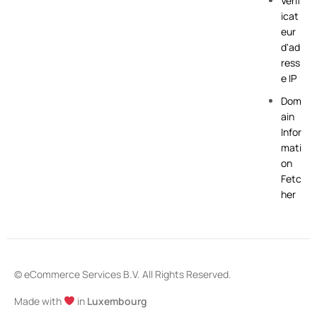
Vérif
icat
eur
d'ad
ress
e IP
Dom
ain
Infor
mati
on
Fetc
her
© eCommerce Services B.V. All Rights Reserved.
Made with
in
Luxembourg