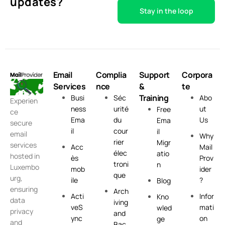
updates?
Email
Complia
Support
Corpora
Services
nce
&
te
Training
Busi
Séc
Abo
Experien
ness
urité
ut
Free
ce
Ema
du
Us
Ema
secure
il
cour
il
email
Why
rier
Migr
services
Acc
Mail
élec
atio
hosted in
ès
Prov
troni
n
Luxembo
mob
ider
que
urg,
ile
?
Blog
ensuring
Arch
Acti
Infor
Kno
data
iving
veS
mati
wled
privacy
and
ync
on
ge
and
Bac