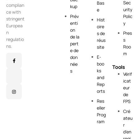
Sec
Bas
complian
kup
urity
e
ce with
Prév
Polic
stringent
Hist
enti
y
Europea
oire
on
n
Pres
s de
de la
regulatio
s
réus
pert
ns.
Roo
site
e de
m
E-
don
boo
née
Tools
ks
s
Vérif
and
icat
Rep
eur
orts
de
Res
FPS
eller
Cré
Prog
ateu
ram
r
d'en
regi