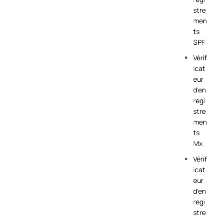
stre
men
ts
SPF
Vérif
icat
eur
d'en
regi
stre
men
ts
Mx
Vérif
icat
eur
d'en
regi
stre