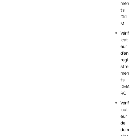
men
ts
DKI
M
Vérif
icat
eur
d'en
regi
stre
men
ts
DMA
RC
Vérif
icat
eur
de
dom