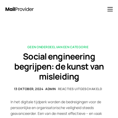
Oplossingen
Prijzen
Blog
GEEN ONDERDEEL VAN EEN CATEGORIE
FAQ
Social engineering
Neem contact op met
begrijpen: de kunst van
misleiding
13 OKTOBER, 2024
ADMIN
REACTIES UITGESCHAKELD
In het digitale tijdperk worden de bedreigingen voor de
persoonlijke en organisatorische veiligheid steeds
geavanceerder. Een van de meest effectieve – en vaak