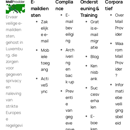
E-
Complia
Onderst
Corpora
maildien
nce
euning &
tief
sten
Training
E-
Over
Ervaar
mail
Mail
Zak
Grat
veilige e-
bev
Prov
elijk
is e-
maildien
eiligi
ider
e e-
mail
sten,
ng
mail
migr
gehost in
Waa
atie
Luxembu
Arch
rom
Mob
rg, die
iveri
Mail
iele
Blog
zorgen
ng
Prov
toeg
Ken
voor
en
ider
ang
nisb
gegeven
bac
?
Acti
ank
sprivacy
k-up
Infor
veS
en
Suc
Prev
mati
ync
naleving
cesv
enti
ebe
van
erha
e
veili
strikte
len
van
ging
Europes
E-
geg
sbel
e
boe
eve
eid
regelgevi
ken
nsve