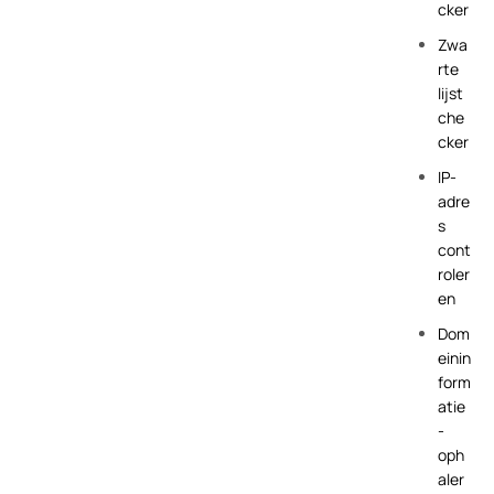
cker
Zwa
rte
lijst
che
cker
IP-
adre
s
cont
roler
en
Dom
einin
form
atie
-
oph
aler