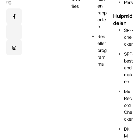
ng.
Pers
en
rlies
rapp
Hulpmid
orte
delen
n
SPF-
Res
che
eller
cker
prog
SPF-
ram
best
ma
and
mak
en
Mx
Rec
ord
Che
cker
DKI
M