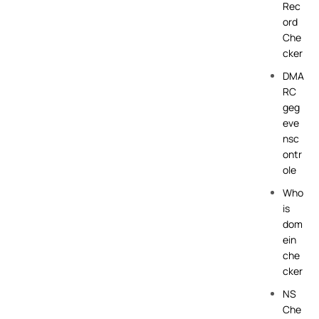
Rec
ord
Che
cker
DMA
RC
geg
eve
nsc
ontr
ole
Who
is
dom
ein
che
cker
NS
Che