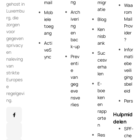
ng
mail
migr
gehost in
Waa
atie
Luxembu
Arch
rom
Mob
rg, die
iveri
Mail
iele
Blog
zorgen
ng
Prov
toeg
Ken
voor
en
ider
ang
nisb
gegeven
bac
?
Acti
ank
sprivacy
k-up
Infor
veS
en
Suc
Prev
mati
ync
naleving
cesv
enti
ebe
van
erha
e
veili
strikte
len
van
ging
Europes
E-
geg
sbel
e
boe
eve
eid
regelgevi
ken
nsve
ng.
Pers
en
rlies
rapp
Hulpmid
orte
delen
n
SPF-
Res
che