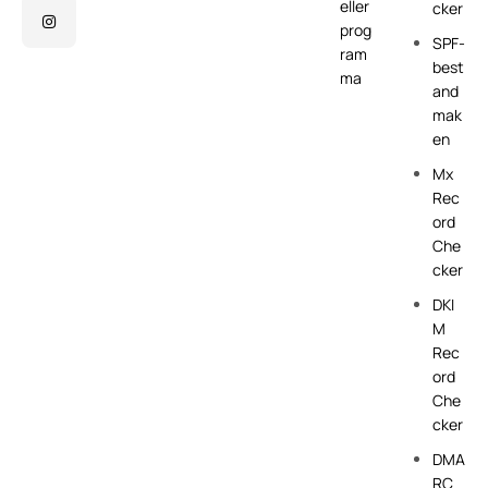
eller
cker
prog
SPF-
ram
best
ma
and
mak
en
Mx
Rec
ord
Che
cker
DKI
M
Rec
ord
Che
cker
DMA
RC