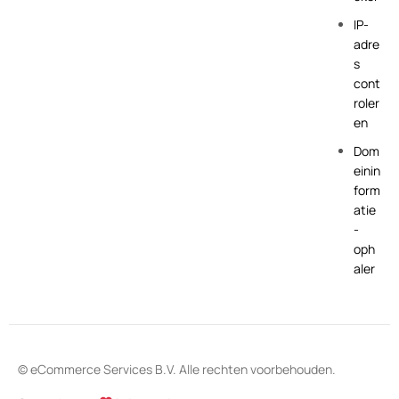
IP-
adre
s
cont
roler
en
Dom
einin
form
atie
-
oph
aler
© eCommerce Services B.V. Alle rechten voorbehouden.