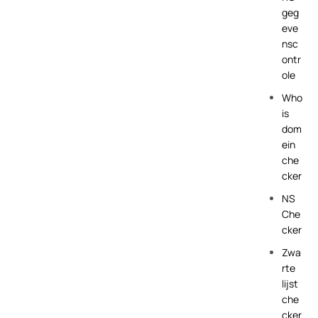
geg
eve
nsc
ontr
ole
Who
is
dom
ein
che
cker
NS
Che
cker
Zwa
rte
lijst
che
cker