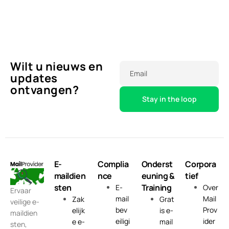
Wilt u nieuws en
Email
updates
ontvangen?
E-
Complia
Onderst
Corpora
maildien
nce
euning &
tief
sten
Training
E-
Over
Ervaar
mail
Mail
Zak
Grat
veilige e-
bev
Prov
elijk
is e-
maildien
eiligi
ider
e e-
mail
sten,