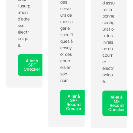
des
d'assu
l'usurp
serve
rer la
ation
urs de
bonne
d'adre
messa
config
sse
gerie
uratio
électr
spécifi
n de la
oniqu
ques à
livrais
e.
envoy
on du
er des
courri
Aller à
courri
er
SPF
els en
électr
Checker
son
oniqu
nom.
e.
Aller à
Aller à
SPF
Mx
Record
Record
Creator
Checker