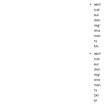
Vérif
icat
eur
d'en
regi
stre
men
ts
Mx
Vérif
icat
eur
d'en
regi
stre
men
ts
DKI
M