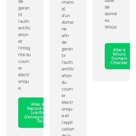
base
de
rmanc
de
garan
e)
donné
tir
d'un
es
l'auth
domai
Whois
entific
ne
.
ation
afin
et
de
l'intég
garan
Aller à
Whois
rité du
tir
Domain
courri
l'auth
Checker
er
entific
électr
ation
oniqu
du
e.
courri
er
électr
Allez à DKIM
Record Checker
oniqu
(vérificateur
e et
d'enregistrements
DKIM)
l'appli
cation
de la