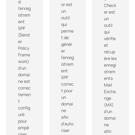
si
or est
Check
l'enreg
un
er est
istrem
outil
un
ent
qui
outil
SPF
perme
qui
(Send
t de
vérifie
er
génér
et
Policy
er
récup
Frame
l'enreg
ère les
work)
istrem
enregi
d'un
ent
strem
domai
SPF
ents
ne est
correc
Mail
correc
t pour
Excha
temen
un
nge
t
domai
(MX)
config
ne
d'un
uré
afin
domai
pour
d'auto
ne
empê
riser
afin
cher