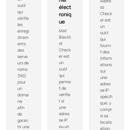
Addre
outil
élect
ss
qui
roniq
Check
vérifie
er est
ue
les
un
Mail
enregi
outil
Blackli
strem
qui
st
ents
fourni
Check
des
t des
er est
serve
inform
un
urs de
ations
outil
noms
sur
qui
(NS)
une
perme
pour
adres
t de
un
se IP
vérifie
domai
spécifi
r si
ne
que, y
une
afin
compr
adres
de
is sa
se IP
garan
localis
ou un
tir une
ation,