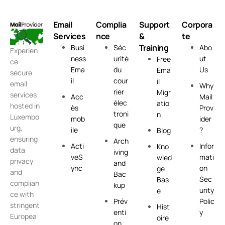
Email
Complia
Support
Corpora
Services
nce
&
te
Training
Busi
Séc
Abo
Experien
ness
urité
ut
Free
ce
Ema
du
Us
Ema
secure
il
cour
il
email
Why
rier
Migr
services
Acc
Mail
élec
atio
hosted in
ès
Prov
troni
n
Luxembo
mob
ider
que
urg,
ile
?
Blog
ensuring
Arch
Acti
Infor
Kno
data
iving
veS
mati
wled
privacy
and
ync
on
ge
and
Bac
Sec
Bas
complian
kup
urity
e
ce with
Prév
Polic
stringent
Hist
enti
y
Europea
oire
on