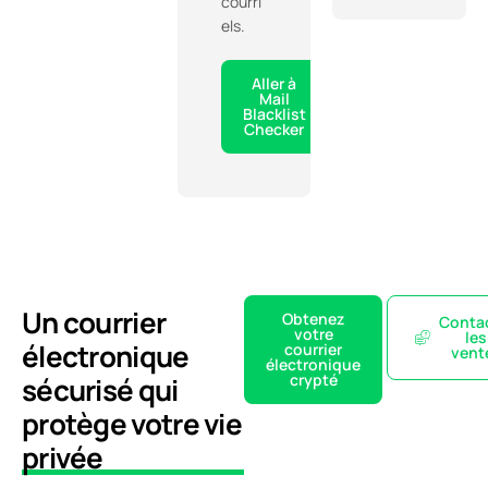
courri
els.
Aller à
Mail
Blacklist
Checker
Un courrier
Obtenez
Conta
votre
les
électronique
courrier
vent
électronique
crypté
sécurisé qui
protège votre vie
privée