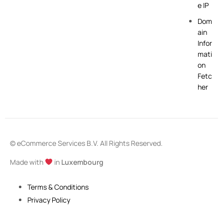
e IP
Dom
ain
Infor
mati
on
Fetc
her
© eCommerce Services B.V. All Rights Reserved.
Made with
in
Luxembourg
Terms & Conditions
Privacy Policy