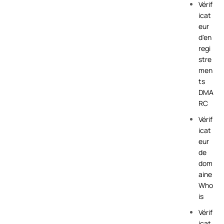
Vérif
icat
eur
d'en
regi
stre
men
ts
DMA
RC
Vérif
icat
eur
de
dom
aine
Who
is
Vérif
icat