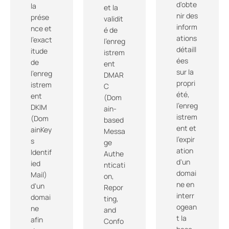
d'obte
la
et la
nir des
prése
validit
inform
nce et
é de
ations
l'exact
l'enreg
détaill
itude
istrem
ées
de
ent
sur la
l'enreg
DMAR
propri
istrem
C
été,
ent
(Dom
l'enreg
DKIM
ain-
istrem
(Dom
based
ent et
ainKey
Messa
l'expir
s
ge
ation
Identif
Authe
d'un
ied
nticati
domai
Mail)
on,
ne en
d'un
Repor
interr
domai
ting,
ogean
ne
and
t la
afin
Confo