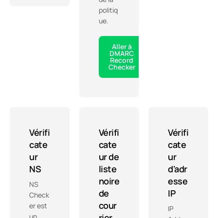
politiq
ue.
Aller à
DMARC
Record
Checker
Vérifi
Vérifi
Vérifi
cate
cate
cate
ur
ur de
ur
NS
liste
d'adr
noire
esse
NS
de
IP
Check
cour
er est
IP
un
rier