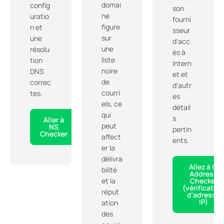
domai
config
son
ne
uratio
fourni
figure
n et
sseur
sur
une
d'acc
une
résolu
ès à
liste
tion
Intern
noire
DNS
et et
de
correc
d'autr
courri
tes.
es
els, ce
détail
qui
s
Aller à
peut
NS
pertin
Checker
affect
ents.
er la
délivra
Allez à IP
bilité
Address
et la
Checker
(vérificateu
réput
d'adresse
IP)
ation
des