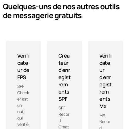
Quelques-uns de nos autres outils
de messagerie gratuits
Vérifi
Créa
Vérifi
cate
teur
cate
ur de
d'enr
ur
FPS
egist
d'enr
rem
egist
SPF
ents
rem
Check
SPF
ents
er est
un
Mx
SPF
outil
Recor
MX
qui
d
Recor
vérifie
Creat
d