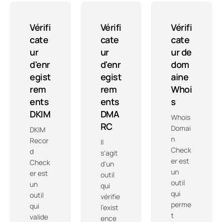
Vérifi
Vérifi
Vérifi
cate
cate
cate
ur
ur
ur de
d'enr
d'enr
dom
egist
egist
aine
rem
rem
Whoi
ents
ents
s
DKIM
DMA
Whois
RC
Domai
DKIM
n
Recor
Il
Check
d
s'agit
er est
Check
d'un
un
er est
outil
outil
un
qui
qui
outil
vérifie
perme
qui
l'exist
t
valide
ence