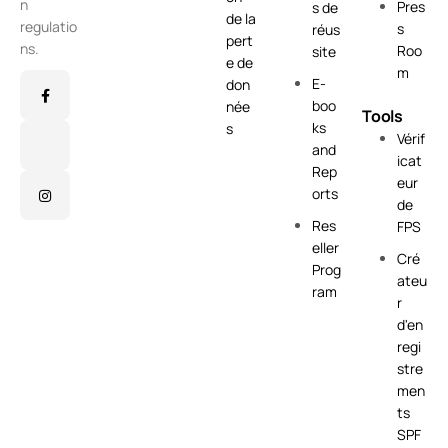
n
Pres
s de
de la
regulatio
s
réus
pert
ns.
Roo
site
e de
m
E-
don
boo
née
Tools
ks
s
Vérif
and
icat
Rep
eur
orts
de
Res
FPS
eller
Cré
Prog
ateu
ram
r
d'en
regi
stre
men
ts
SPF