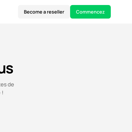
Become a reseller
Commencez
us
tes de
 !