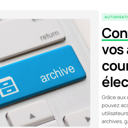
AUTORISATI
Cont
vos 
cour
éle
Grâce aux d
pouvez acc
utilisateur
archives, g