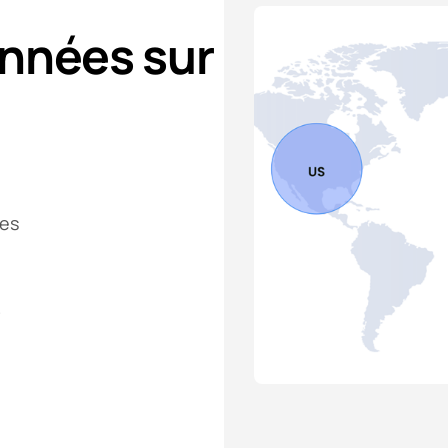
onnées sur
ies
e
.