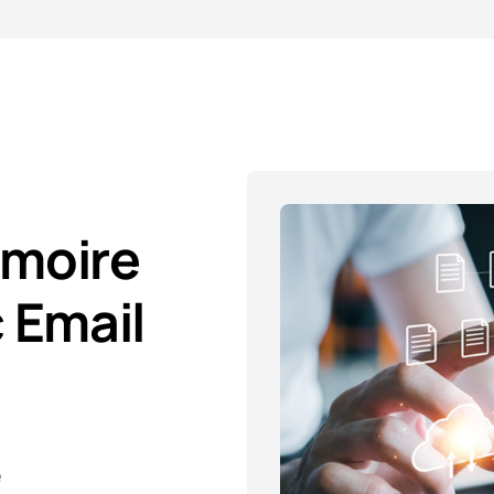
moire
 Email
é