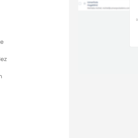
te
dez
n