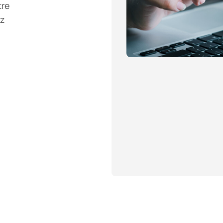
tre
ez