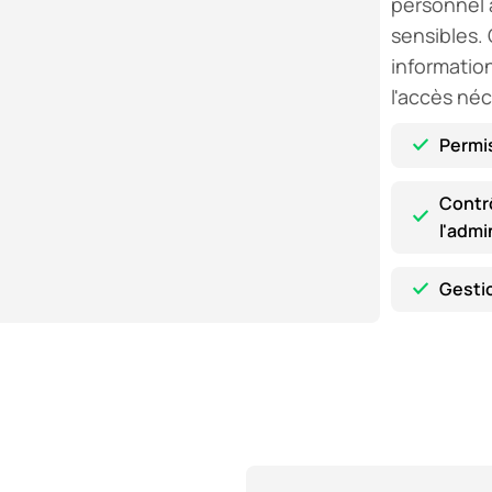
personnel 
sensibles. 
information
l'accès néc
Permi
Contr
l'admi
Gestio