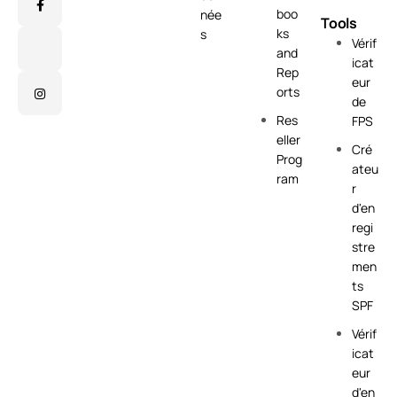
boo
née
Tools
ks
s
Vérif
and
icat
Rep
eur
orts
de
Res
FPS
eller
Cré
Prog
ateu
ram
r
d'en
regi
stre
men
ts
SPF
Vérif
icat
eur
d'en