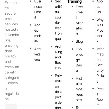
Training
Busi
Séc
Abo
Experien
ness
urité
ut
Free
ce
Ema
du
Us
Ema
secure
il
cour
il
email
Why
rier
Migr
services
Acc
Mail
élec
atio
hosted in
ès
Prov
troni
n
Luxembo
mob
ider
que
urg,
ile
?
Blog
ensuring
Arch
Acti
Infor
Kno
data
iving
veS
mati
wled
privacy
and
ync
on
ge
and
Bac
Sec
Bas
complian
kup
urity
e
ce with
Prév
Polic
stringent
Hist
enti
y
Europea
oire
on
n
Pres
s de
de la
regulatio
s
réus
pert
ns.
Roo
site
e de
m
E-
don