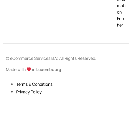
mati
on
Fetc
her
© eCommerce Services B.V. All Rights Reserved.
Made with
in
Luxembourg
Terms & Conditions
Privacy Policy