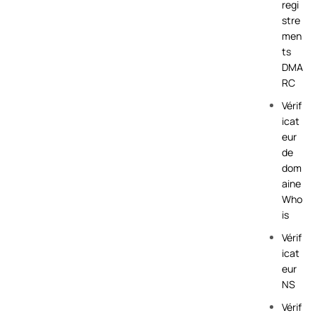
regi
stre
men
ts
DMA
RC
Vérif
icat
eur
de
dom
aine
Who
is
Vérif
icat
eur
NS
Vérif