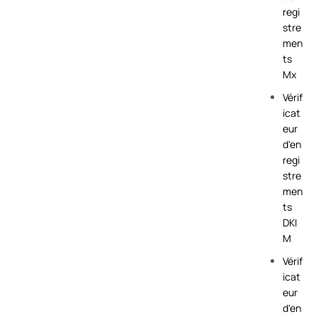
regi
stre
men
ts
Mx
Vérif
icat
eur
d'en
regi
stre
men
ts
DKI
M
Vérif
icat
eur
d'en