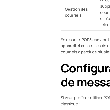
suppr
Gestion des
courr
courriels
et n’
télé
En résumé,
POP3 convient m
appareil
et qui ont besoin d
courriels à partir de plusi
Configura
de messa
Si vous préférez utiliser P
classique :