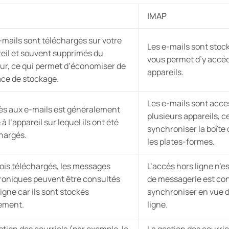
3
IMAP
-mails sont téléchargés sur votre
Les e-mails sont stock
eil et souvent supprimés du
vous permet d’y accéde
ur, ce qui permet d’économiser de
appareils.
ace de stockage.
Les e-mails sont acces
ès aux e-mails est généralement
plusieurs appareils, c
 à l’appareil sur lequel ils ont été
synchroniser la boîte 
hargés.
les plates-formes.
ois téléchargés, les messages
L’accès hors ligne n’es
roniques peuvent être consultés
de messagerie est con
ligne car ils sont stockés
synchroniser en vue d
ement.
ligne.
stion des courriels (par exemple, la
La gestion des courrie