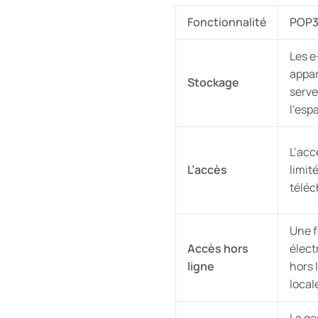
Fonctionnalité
POP
Les e
appar
Stockage
serve
l’esp
L’acc
L’accès
limité
téléc
Une f
Accès hors
élect
ligne
hors 
local
La ge