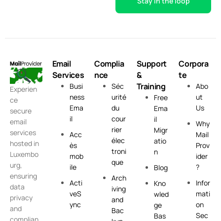
Email
Complia
Support
Corpora
Services
nce
&
te
Training
Busi
Séc
Abo
Experien
ness
urité
ut
Free
ce
Ema
du
Us
Ema
secure
il
cour
il
email
Why
rier
Migr
services
Acc
Mail
élec
atio
hosted in
ès
Prov
troni
n
Luxembo
mob
ider
que
urg,
ile
?
Blog
ensuring
Arch
Acti
Infor
Kno
data
iving
veS
mati
wled
privacy
and
ync
on
ge
and
Bac
Sec
Bas
complian