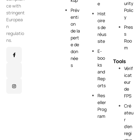
kup
urity
e
ce with
Prév
Polic
stringent
Hist
enti
y
Europea
oire
on
n
Pres
s de
de la
regulatio
s
réus
pert
ns.
Roo
site
e de
m
E-
don
boo
née
Tools
ks
s
Vérif
and
icat
Rep
eur
orts
de
Res
FPS
eller
Cré
Prog
ateu
ram
r
d'en
regi