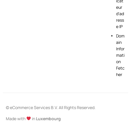
icat
eur
d'ad
ress
e IP
Dom
ain
Infor
mati
on
Fetc
her
© eCommerce Services B.V. All Rights Reserved.
Made with
in
Luxembourg