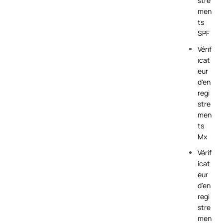
stre
men
ts
SPF
Vérif
icat
eur
d'en
regi
stre
men
ts
Mx
Vérif
icat
eur
d'en
regi
stre
men