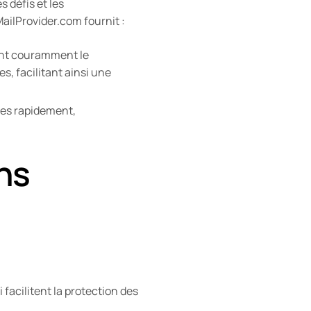
 défis et les
ilProvider.com fournit :
lant couramment le
s, facilitant ainsi une
mes rapidement,
ns
facilitent la protection des