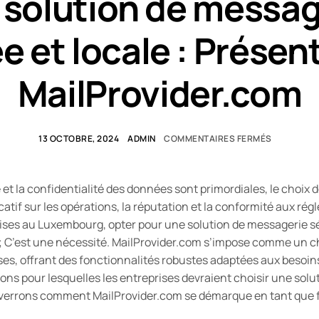
 solution de messag
e et locale : Présen
MailProvider.com
13 OCTOBRE, 2024
ADMIN
COMMENTAIRES FERMÉS
 et la confidentialité des données sont primordiales, le choix
catif sur les opérations, la réputation et la conformité aux ré
rises au Luxembourg, opter pour une solution de messagerie sé
 C’est une nécessité. MailProvider.com s’impose comme un cho
s, offrant des fonctionnalités robustes adaptées aux besoins 
isons pour lesquelles les entreprises devraient choisir une sol
s verrons comment MailProvider.com se démarque en tant que f