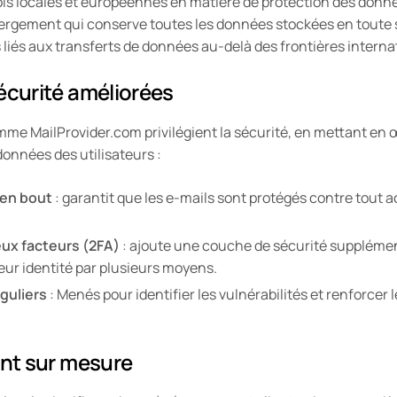
ois locales et européennes en matière de protection des donn
ergement qui conserve toutes les données stockées en toute
 liés aux transferts de données au-delà des frontières interna
écurité améliorées
mme MailProvider.com privilégient la sécurité, en mettant e
données des utilisateurs :
 en bout
: garantit que les e-mails sont protégés contre tout
eux facteurs (2FA)
: ajoute une couche de sécurité supplément
 leur identité par plusieurs moyens.
guliers
: Menés pour identifier les vulnérabilités et renforcer 
ent sur mesure