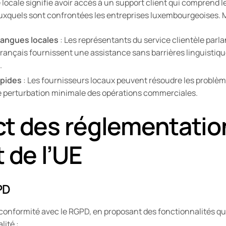
ocale signifie avoir accès à un support client qui comprend les
xquels sont confrontées les entreprises luxembourgeoises. Ma
langues locales
: Les représentants du service clientèle par
rançais fournissent une assistance sans barrières linguistique
.
apides
: Les fournisseurs locaux peuvent résoudre les problè
e perturbation minimale des opérations commerciales.
t des réglementatio
t de l’UE
PD
conformité avec le RGPD, en proposant des fonctionnalités qui 
lité :