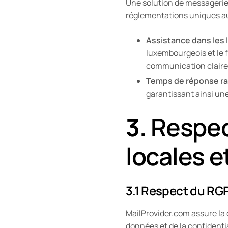
Une solution de messagerie l
réglementations uniques au
Assistance dans les 
luxembourgeois et le f
communication claire
Temps de réponse r
garantissant ainsi un
3.
Respec
locales e
3.1 Respect du RG
MailProvider.com assure la 
données et de la confidentia