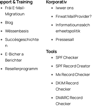
pport & Training
Korporativ
Fräi E-Mail-
Iwwer ons
Migratioun
Firwat MailProvider?
Blog
Informatiounsséch
Wëssenbasis
erheetspolitik
Succèsgeschichte
Pressesall
n
Tools
E-Bicher a
SPF Checker
Berichter
SPF Record Creator
Resellerprogramm
Mx Record Checker
DKIM Record
Checker
DMARC Record
Checker