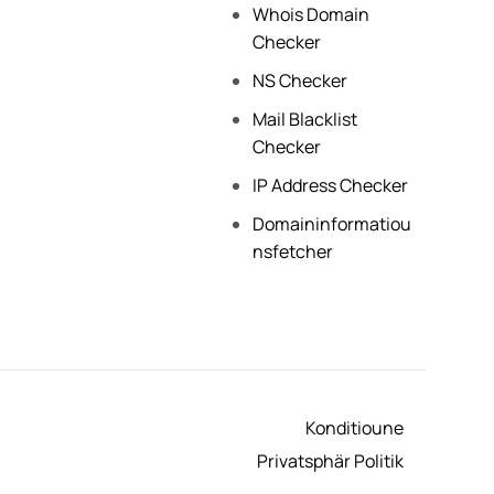
Whois Domain
Checker
NS Checker
Mail Blacklist
Checker
IP Address Checker
Domaininformatiou
nsfetcher
Konditioune
Privatsphär Politik