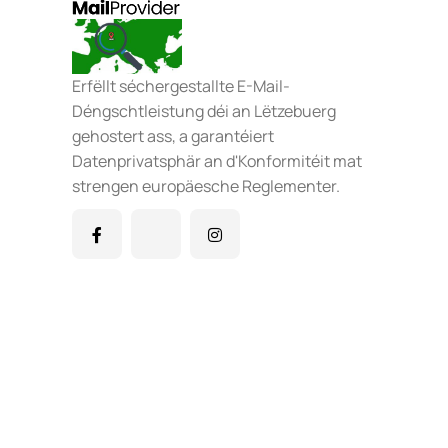
Erfëllt séchergestallte E-Mail-
Déngschtleistung déi an Lëtzebuerg
gehostert ass, a garantéiert
Datenprivatsphär an d'Konformitéit mat
strengen europäesche Reglementer.