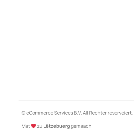
© eCommerce Services B.V. All Rechter reservéiert.
Mat
zu
Lëtzebuerg
gemaach