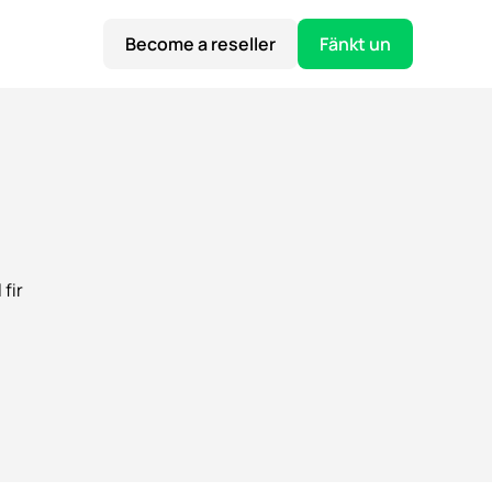
Become a reseller
Fänkt un
fir