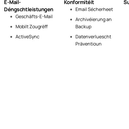
E-Mail-
Konformitéit
Su
Déngschtleistungen
Email Sécherheet
Geschäfts-E-Mail
Archivéierung an
Mobilt Zougrëff
Backup
ActiveSync
Datenverluescht
Präventioun