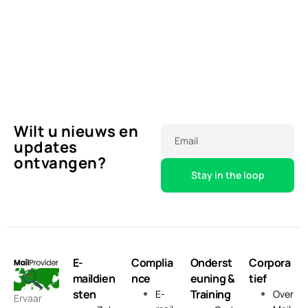
Wilt u nieuws en
Email
updates
ontvangen?
E-
Complia
Onderst
Corpora
maildien
nce
euning &
tief
sten
Training
E-
Over
Ervaar