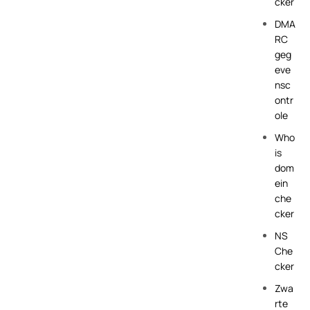
cker
DMA
RC
geg
eve
nsc
ontr
ole
Who
is
dom
ein
che
cker
NS
Che
cker
Zwa
rte