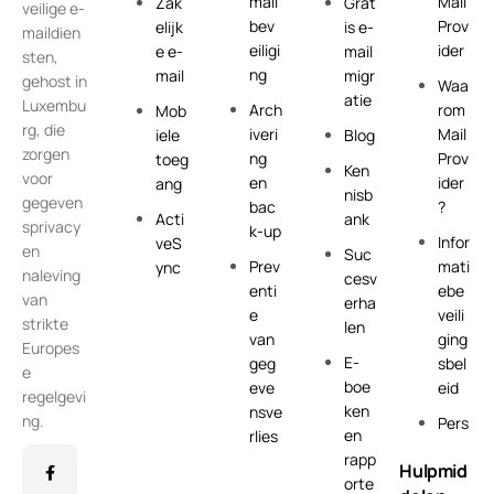
mail
Mail
Zak
Grat
veilige e-
bev
Prov
elijk
is e-
maildien
eiligi
ider
e e-
mail
sten,
ng
mail
migr
gehost in
Waa
atie
Luxembu
Arch
rom
Mob
rg, die
iveri
Mail
iele
Blog
zorgen
ng
Prov
toeg
Ken
voor
en
ider
ang
nisb
gegeven
bac
?
Acti
ank
sprivacy
k-up
Infor
veS
en
Suc
Prev
mati
ync
naleving
cesv
enti
ebe
van
erha
e
veili
strikte
len
van
ging
Europes
E-
geg
sbel
e
boe
eve
eid
regelgevi
ken
nsve
ng.
Pers
en
rlies
rapp
Hulpmid
orte