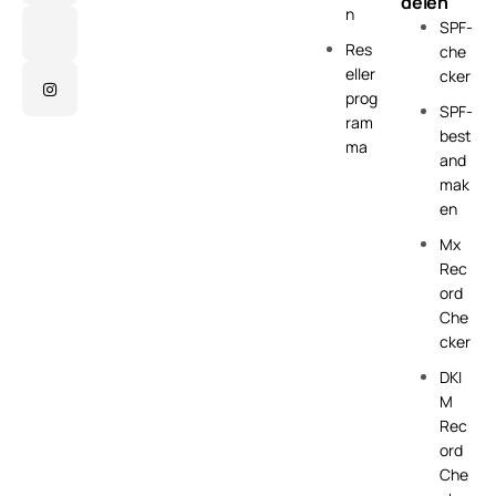
delen
n
SPF-
Res
che
eller
cker
prog
SPF-
ram
best
ma
and
mak
en
Mx
Rec
ord
Che
cker
DKI
M
Rec
ord
Che