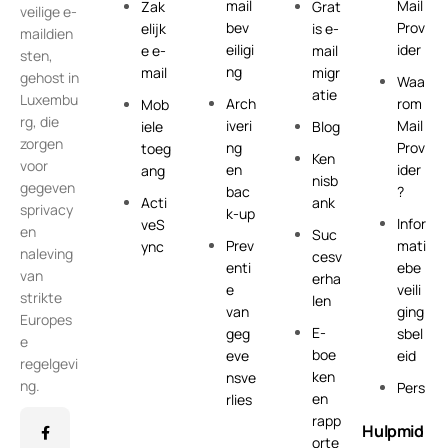
mail
Mail
Zak
Grat
veilige e-
bev
Prov
elijk
is e-
maildien
eiligi
ider
e e-
mail
sten,
ng
mail
migr
gehost in
Waa
atie
Luxembu
Arch
rom
Mob
rg, die
iveri
Mail
iele
Blog
zorgen
ng
Prov
toeg
Ken
voor
en
ider
ang
nisb
gegeven
bac
?
Acti
ank
sprivacy
k-up
Infor
veS
en
Suc
Prev
mati
ync
naleving
cesv
enti
ebe
van
erha
e
veili
strikte
len
van
ging
Europes
E-
geg
sbel
e
boe
eve
eid
regelgevi
ken
nsve
ng.
Pers
en
rlies
rapp
Hulpmid
orte