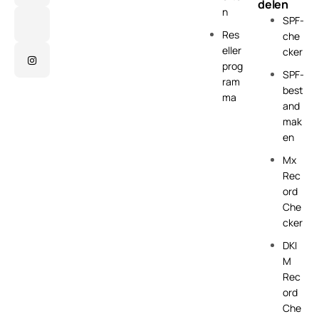
delen
n
SPF-
Res
che
eller
cker
prog
SPF-
ram
best
ma
and
mak
en
Mx
Rec
ord
Che
cker
DKI
M
Rec
ord
Che