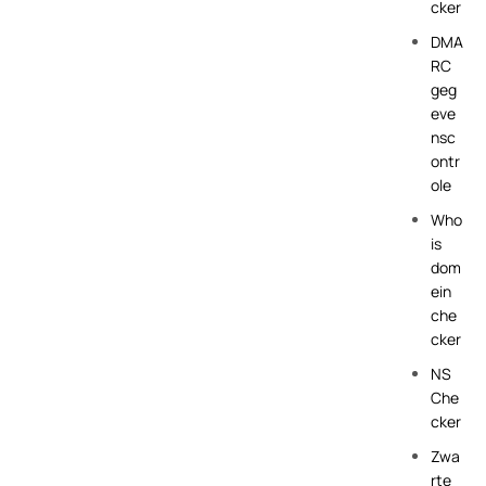
cker
DMA
RC
geg
eve
nsc
ontr
ole
Who
is
dom
ein
che
cker
NS
Che
cker
Zwa
rte