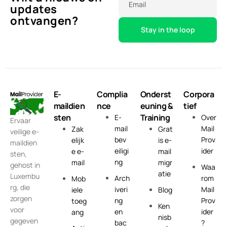
Email
updates
ontvangen?
E-
Complia
Onderst
Corpora
maildien
nce
euning &
tief
sten
Training
E-
Over
Ervaar
mail
Mail
Zak
Grat
veilige e-
bev
Prov
elijk
is e-
maildien
eiligi
ider
e e-
mail
sten,
ng
mail
migr
gehost in
Waa
atie
Luxembu
Arch
rom
Mob
rg, die
iveri
Mail
iele
Blog
zorgen
ng
Prov
toeg
Ken
voor
en
ider
ang
nisb
gegeven
bac
?