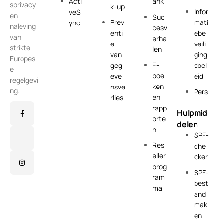
Acti
ank
sprivacy
k-up
Infor
veS
en
Suc
Prev
mati
ync
naleving
cesv
enti
ebe
van
erha
e
veili
strikte
len
van
ging
Europes
E-
geg
sbel
e
boe
eve
eid
regelgevi
ken
nsve
ng.
Pers
en
rlies
rapp
Hulpmid
orte
delen
n
SPF-
Res
che
eller
cker
prog
SPF-
ram
best
ma
and
mak
en