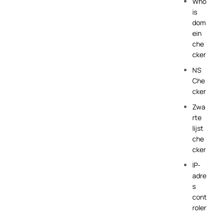
Who
is
dom
ein
che
cker
NS
Che
cker
Zwa
rte
lijst
che
cker
IP-
adre
s
cont
roler