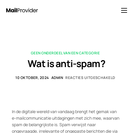
Oplossingen
Prijzen
Blog
GEEN ONDERDEEL VAN EEN CATEGORIE
FAQ
Wat is anti-spam?
Neem contact op met
10 OKTOBER, 2024
ADMIN
REACTIES UITGESCHAKELD
In de digitale wereld van vandaag brengt het gemak van
e-mailcommunicatie uitdagingen met zich mee, waarvan
spam de belangrijkste is. Spam verwijst naar
ongevraagde, irrelevante of ongepaste berichten die via