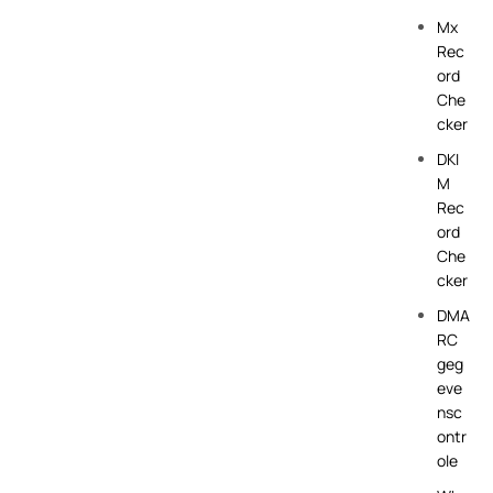
Mx
Rec
ord
Che
cker
DKI
M
Rec
ord
Che
cker
DMA
RC
geg
eve
nsc
ontr
ole