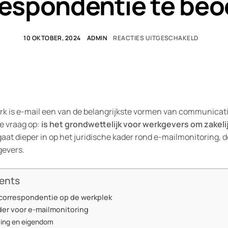
respondentie te beo
10 OKTOBER, 2024
ADMIN
REACTIES UITGESCHAKELD
dperk is e-mail een van de belangrijkste vormen van communica
le vraag op:
is het grondwettelijk voor werkgevers om zakel
 gaat dieper in op het juridische kader rond e-mailmonitoring
gevers.
tents
ilcorrespondentie op de werkplek
ader voor e-mailmonitoring
ing en eigendom