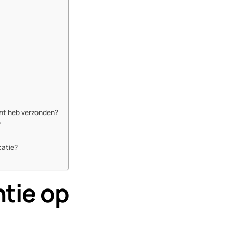
unt heb verzonden?
?
catie?
ntie op