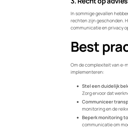
3. Recht op advies
In sommige gevallen hebben
rechten zijn geschonden. H
communicatie en privacy op
Best pra
Om de complexiteit van e-m
implementeren:
Stel een duidelijk bel
Zorg ervoor dat werkne
Communiceer transp
monitoring en de reik
Beperk monitoring to
communicatie om moge