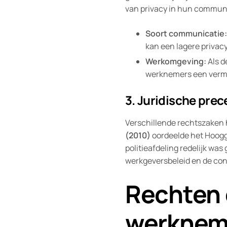
van privacy in hun communic
Soort communicatie:
kan een lagere privacy
Werkomgeving:
Als d
werknemers een vermi
3. Juridische pre
Verschillende rechtszaken 
(2010)
oordeelde het Hoogg
politieafdeling redelijk wa
werkgeversbeleid en de con
Rechten 
werknem