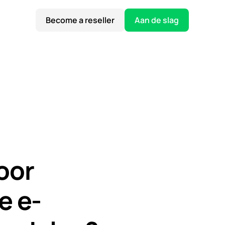
Become a reseller
Aan de slag
voor
e e-