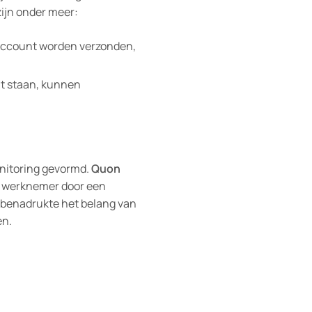
zijn onder meer:
fsaccount worden verzonden,
t staan, kunnen
onitoring gevormd.
Quon
n werknemer door een
k benadrukte het belang van
en.