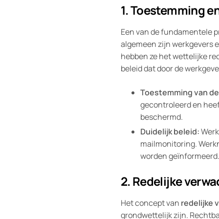
1. Toestemming e
Een van de fundamentele pr
algemeen zijn werkgevers e
hebben ze het wettelijke rec
beleid dat door de werkgeve
Toestemming van de
gecontroleerd en heef
beschermd.
Duidelijk beleid:
Werkg
mailmonitoring. Werkn
worden geïnformeerd
2. Redelijke verwa
Het concept van
redelijke 
grondwettelijk zijn. Recht