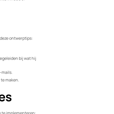
 deze ontwerptips:
geleiden bij wat hij
-mails.
 te maken.
es
e te implementeren: