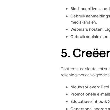
Bied incentives aan:
Gebruik aanmeldings
mediakanalen.
Webinars hosten:
Leg
Gebruik sociale medi
5. Creëe
Content is de sleutel tot 
rekening met de volgende s
Nieuwsbrieven:
Deel 
Promotionele e-mail
Educatieve inhoud:
G
Gepersonaliseerde 