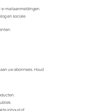
oor e-mailaanmeldingen.
log en sociale
menten.
en aan uw abonnees. Houd
oducten.
ubliek.
kte inhoud of