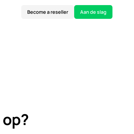
Become a reseller
Aan de slag
 op?