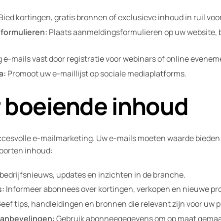
Bied kortingen, gratis bronnen of exclusieve inhoud in ruil v
formulieren:
Plaats aanmeldingsformulieren op uw website, b
 e-mails vast door registratie voor webinars of online evene
a:
Promoot uw e-maillijst op sociale mediaplatforms.
r boeiende inhoud
succesvolle e-mailmarketing. Uw e-mails moeten waarde bied
oorten inhoud:
bedrijfsnieuws, updates en inzichten in de branche.
s:
Informeer abonnees over kortingen, verkopen en nieuwe pr
eef tips, handleidingen en bronnen die relevant zijn voor uw p
aanbevelingen:
Gebruik abonneegegevens om op maat gemaa